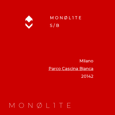
M O N Ø L 1 T E
S
/ B
Milano
Parco Cascina Bianca
20142
M O N Ø L 1 T E