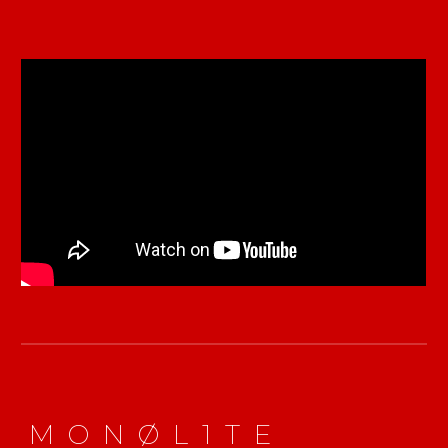
M O N Ø L 1 T E