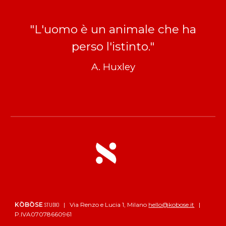
"L'uomo è un animale che ha
perso l'istinto."
A. Huxley
STUDIO
KŌBŌSE
|
Via Renzo e Lucia 1
,
Milano
hello@
kobose.it
|
P.IVA0707866096
1