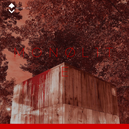
Skip to main content
Skip to navigation
M
O
N
Ø
L 1 T
E